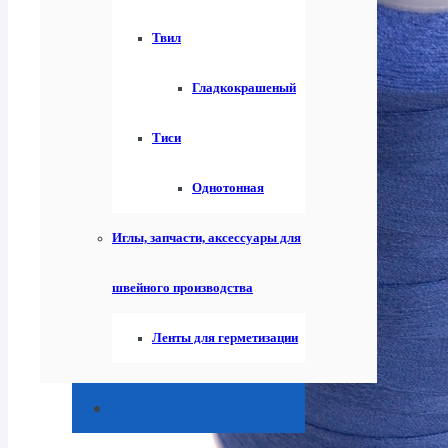
Твил
Гладкокрашеный
Тиси
Однотонная
Иглы, запчасти, аксессуары для
швейного производства
Ленты для герметизации