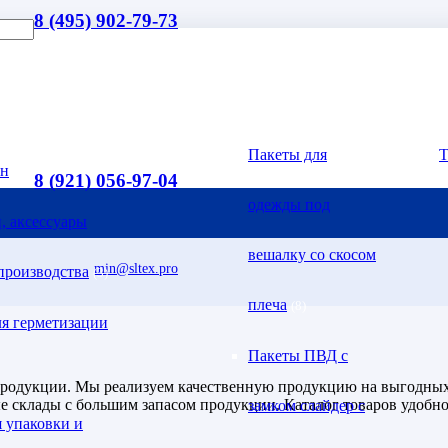
8 (495) 902-79-73
Пакеты для
Т
он
(5)
8 (921) 056-97-04
одежды под
, аксессуары
вешалку со скосом
min@sltex.pro
производства
(3)
плеча
(8)
я герметизации
Пакеты ПВД с
продукции. Мы реализуем качественную продукцию на выгодных
е склады с большим запасом продукции. Каталог товаров удобно
замком слайдер с
 упаковки и