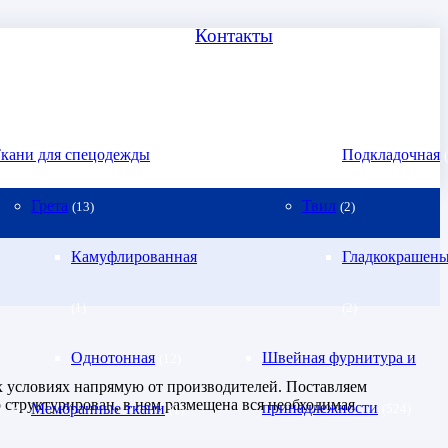
Контакты
кани для спецодежды
Подкладочная
(19)
Грета
Твил
(13)
(2)
Камуфлированная
Гладкокрашен
(1)
(2)
Однотонная
Швейная фурнитура и
(12)
 условиях напрямую от производителей. Поставляем
 структурирован, в нем размещена вся необходимая
принадлежности
Мембранные ткани
(524)
(1)