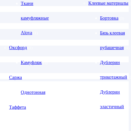
Клеевые материалы
Ткани
камуфляжные
Бортовка
(3)
Alova
Бязь клеевая
(1)
Оксфорд
рубашечная
(1)
(4)
Камуфляж
Дублерин
(1)
трикотажный
Саржа
(
(1)
Дублерин
Однотонная
(1)
эластичный
Таффета
(6)
(1)