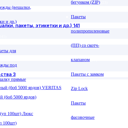
бегунком (ZIP)
(23)
ежды (вешалки,
Пакеты
ки и др.)
(141)
лки, пакеты, этикетки и др.)
141
полипропиленовые
141)
(ПП) со скотч-
кеты для
клапаном
(59)
ежды под
дства
3
Пакеты с замком
шалку прямые
Zip Lock
(16)
 (боб 5000 ярдов)
Пакеты
фасовочные
(1)
п 100шт)