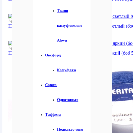
Ткани
Артикул:
272663
Нитки швейные 100% PE 50/2 цвет S-337 серый светлый (боб
камуфляжные
Alova
Артикул:
273120
Нитки швейные 100% PE 40/2 цвет S-918 синий яркий (боб 5
Оксфорд
Камуфляж
Саржа
Однотонная
Таффета
Подкладочная